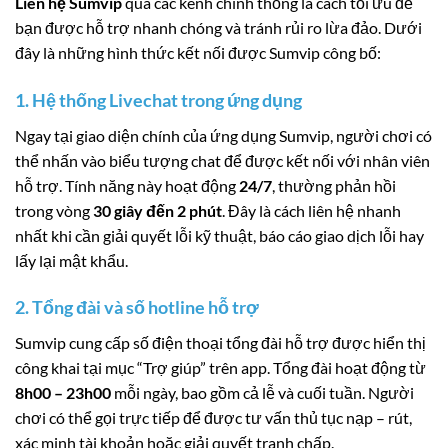
Liên hệ Sumvip
qua các kênh chính thống là cách tối ưu để
bạn được hỗ trợ nhanh chóng và tránh rủi ro lừa đảo. Dưới
đây là những hình thức kết nối được Sumvip công bố:
1. Hệ thống Livechat trong ứng dụng
Ngay tại giao diện chính của ứng dụng Sumvip, người chơi có
thể nhấn vào biểu tượng chat để được kết nối với nhân viên
hỗ trợ. Tính năng này hoạt động
24/7
, thường phản hồi
trong vòng
30 giây đến 2 phút
. Đây là cách liên hệ nhanh
nhất khi cần giải quyết lỗi kỹ thuật, báo cáo giao dịch lỗi hay
lấy lại mật khẩu.
2. Tổng đài và số hotline hỗ trợ
Sumvip cung cấp số điện thoại tổng đài hỗ trợ được hiển thị
công khai tại mục “Trợ giúp” trên app. Tổng đài hoạt động từ
8h00 – 23h00
mỗi ngày, bao gồm cả lễ và cuối tuần. Người
chơi có thể gọi trực tiếp để được tư vấn thủ tục nạp – rút,
xác minh tài khoản hoặc giải quyết tranh chấp.