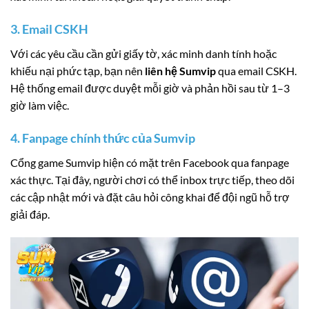
3. Email CSKH
Với các yêu cầu cần gửi giấy tờ, xác minh danh tính hoặc
khiếu nại phức tạp, bạn nên
liên hệ Sumvip
qua email CSKH.
Hệ thống email được duyệt mỗi giờ và phản hồi sau từ 1–3
giờ làm việc.
4. Fanpage chính thức của Sumvip
Cổng game Sumvip hiện có mặt trên Facebook qua fanpage
xác thực. Tại đây, người chơi có thể inbox trực tiếp, theo dõi
các cập nhật mới và đặt câu hỏi công khai để đội ngũ hỗ trợ
giải đáp.