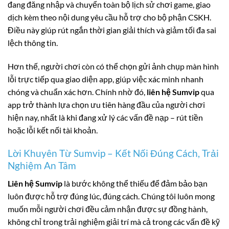
đang đăng nhập và chuyển toàn bộ lịch sử chơi game, giao
dịch kèm theo nội dung yêu cầu hỗ trợ cho bộ phận CSKH.
Điều này giúp rút ngắn thời gian giải thích và giảm tối đa sai
lệch thông tin.
Hơn thế, người chơi còn có thể chọn gửi ảnh chụp màn hình
lỗi trực tiếp qua giao diện app, giúp việc xác minh nhanh
chóng và chuẩn xác hơn. Chính nhờ đó,
liên hệ Sumvip
qua
app trở thành lựa chọn ưu tiên hàng đầu của người chơi
hiện nay, nhất là khi đang xử lý các vấn đề nạp – rút tiền
hoặc lỗi kết nối tài khoản.
Lời Khuyên Từ Sumvip – Kết Nối Đúng Cách, Trải
Nghiệm An Tâm
Liên hệ Sumvip
là bước không thể thiếu để đảm bảo bạn
luôn được hỗ trợ đúng lúc, đúng cách. Chúng tôi luôn mong
muốn mỗi người chơi đều cảm nhận được sự đồng hành,
không chỉ trong trải nghiệm giải trí mà cả trong các vấn đề kỹ