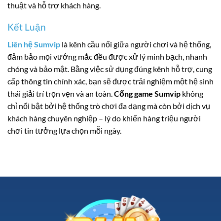
thuật và hỗ trợ khách hàng.
Kết Luận
Liên hệ Sumvip
là kênh cầu nối giữa người chơi và hệ thống,
đảm bảo mọi vướng mắc đều được xử lý minh bạch, nhanh
chóng và bảo mật. Bằng việc sử dụng đúng kênh hỗ trợ, cung
cấp thông tin chính xác, bạn sẽ được trải nghiệm một hệ sinh
thái giải trí trọn vẹn và an toàn.
Cổng game Sumvip
không
chỉ nổi bật bởi hệ thống trò chơi đa dạng mà còn bởi dịch vụ
khách hàng chuyên nghiệp – lý do khiến hàng triệu người
chơi tin tưởng lựa chọn mỗi ngày.