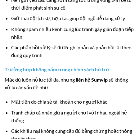
thời điểm phát sinh sự cố
Giữ thái độ lịch sự, hợp tác giúp đội ngũ dễ dàng xử lý
Không spam nhiều kênh cùng lúc tránh gây gián đoạn tiếp
nhận
Các phản hồi xử lý sẽ được ghi nhận và phản hồi lại theo
đúng quy trình
Trường hợp không nằm trong chính sách hỗ trợ
Mặc dù luôn nỗ lực tối đa, nhưng
liên hệ Sumvip
sẽ không
xử lý các vấn đề như:
Mất tiền do chia sẻ tài khoản cho người khác
Tranh chấp cá nhân giữa người chơi với nhau ngoài hệ
thống
Các khiếu nại không cung cấp đủ bằng chứng hoặc thông
tin xác thực