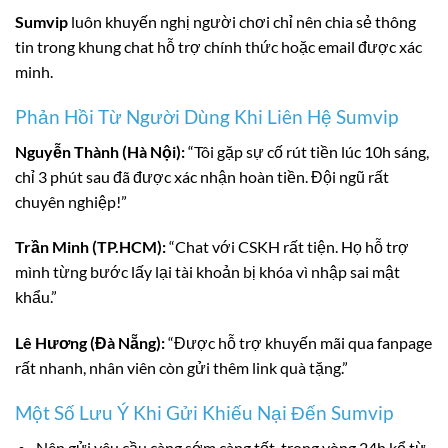
Sumvip
luôn khuyến nghị người chơi chỉ nên chia sẻ thông
tin trong khung chat hỗ trợ chính thức hoặc email được xác
minh.
Phản Hồi Từ Người Dùng Khi Liên Hệ Sumvip
Nguyễn Thành (Hà Nội):
“Tôi gặp sự cố rút tiền lúc 10h sáng,
chỉ 3 phút sau đã được xác nhận hoàn tiền. Đội ngũ rất
chuyên nghiệp!”
Trần Minh (TP.HCM):
“Chat với CSKH rất tiện. Họ hỗ trợ
mình từng bước lấy lại tài khoản bị khóa vì nhập sai mật
khẩu.”
Lê Hương (Đà Nẵng):
“Được hỗ trợ khuyến mãi qua fanpage
rất nhanh, nhân viên còn gửi thêm link quà tặng.”
Một Số Lưu Ý Khi Gửi Khiếu Nại Đến Sumvip
Nên gửi yêu cầu càng sớm càng tốt, trong vòng 24h kể từ