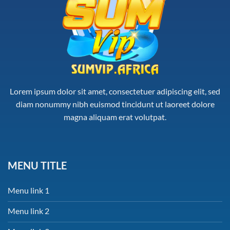
Lorem ipsum dolor sit amet, consectetuer adipiscing elit, sed
diam nonummy nibh euismod tincidunt ut laoreet dolore
magna aliquam erat volutpat.
MENU TITLE
Menu link 1
Menu link 2