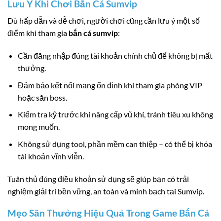
Lưu Ý Khi Chơi Bắn Cá Sumvip
Dù hấp dẫn và dễ chơi, người chơi cũng cần lưu ý một số
điểm khi tham gia
bắn cá sumvip
:
Cần đăng nhập đúng tài khoản chính chủ để không bị mất
thưởng.
Đảm bảo kết nối mạng ổn định khi tham gia phòng VIP
hoặc săn boss.
Kiểm tra kỹ trước khi nâng cấp vũ khí, tránh tiêu xu không
mong muốn.
Không sử dụng tool, phần mềm can thiệp – có thể bị khóa
tài khoản vĩnh viễn.
Tuân thủ đúng điều khoản sử dụng sẽ giúp bạn có trải
nghiệm giải trí bền vững, an toàn và minh bạch tại Sumvip.
Mẹo Săn Thưởng Hiệu Quả Trong Game Bắn Cá