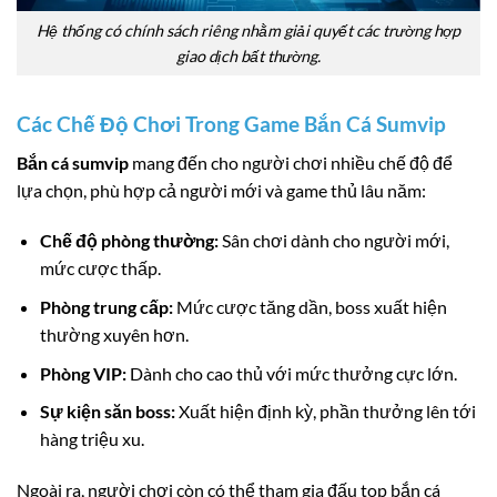
Hệ thống có chính sách riêng nhằm giải quyết các trường hợp
giao dịch bất thường.
Các Chế Độ Chơi Trong Game Bắn Cá Sumvip
Bắn cá sumvip
mang đến cho người chơi nhiều chế độ để
lựa chọn, phù hợp cả người mới và game thủ lâu năm:
Chế độ phòng thường:
Sân chơi dành cho người mới,
mức cược thấp.
Phòng trung cấp:
Mức cược tăng dần, boss xuất hiện
thường xuyên hơn.
Phòng VIP:
Dành cho cao thủ với mức thưởng cực lớn.
Sự kiện săn boss:
Xuất hiện định kỳ, phần thưởng lên tới
hàng triệu xu.
Ngoài ra, người chơi còn có thể tham gia đấu top bắn cá