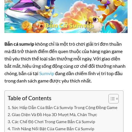
Bắn cá sumvip
không chỉ là một trò chơi giải trí đơn thuần
mà đã trở thành điểm đến quen thuộc của hàng ngàn game
thủ yêu thích thể loại săn thưởng mỗi ngày. Với giao diện
bắt mắt, hiệu ứng sống động cùng cơ chế đổi thưởng nhanh
chóng, bắn cá tại
Sumvip
đang dần chiếm lĩnh vị trí top đầu
trong danh sách game được yêu thích nhất.
Table of Contents
Sức Hấp Dẫn Của Bắn Cá Sumvip Trong Cộng Đồng Game
Giao Diện Và Đồ Họa 3D Mượt Mà, Chân Thực
Các Chế Độ Chơi Trong Game Bắn Cá Sumvip
Tính Năng Nổi Bật Của Game Bắn Cá Sumvip