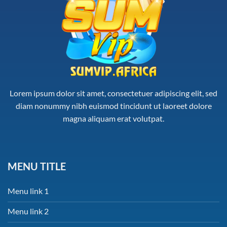
Lorem ipsum dolor sit amet, consectetuer adipiscing elit, sed
diam nonummy nibh euismod tincidunt ut laoreet dolore
magna aliquam erat volutpat.
MENU TITLE
Menu link 1
Menu link 2