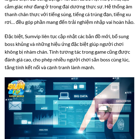
cảm giác như đang ở trong đại dương thực sự. Hệ thống âm
thanh chân thực với tiếng súng, tiếng cá trúng đạn, tiếng xu
rơi… đều góp phần mang đến trải nghiệm nhập vai hoàn hảo.
Đặc biệt, Sumvip liên tục cập nhật các bản đồ mới, bổ sung
boss khủng và những hiệu ứng đặc biệt giúp người chơi
không bị nhàm chán. Tính tương tác trong game cũng được
đánh giá cao, cho phép nhiều người chơi săn boss cùng lúc,
tăng tính kết nối và cạnh tranh lành mạnh.