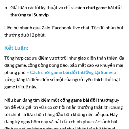
Giải đáp các lỗi kỹ thuật và chỉ ra
cách chơi
game bài đổi
thưởng tại Sumvip
.
Liên hệ nhanh qua Zalo, Facebook, live chat. Tốc độ phản hồi
thường dưới 2 phút.
Kết Luận:
Tổng hợp các ưu điểm vượt trội như giao diện thân thiện, đa
dạng game, cộng đồng đông đảo, bảo mật cao và khuyến mãi
phong phú –
Cách chơi
game bài đổi thưởng tại Sumvip
xứng đáng là điểm đến số một của người yêu thích thể loại
game trí tuệ này.
Nếu bạn đang tìm kiếm một
cổng game bài đổi thưởng
uy
tín để vừa giải trí vừa có cơ hội nhận thưởng thật, thì chúng
tôi chính là lựa chọn hàng đầu bạn không nên bỏ qua. Hãy
đăng ký ngay hôm nay và bắt đầu chinh phục các sảnh bài
đỉnh cao cùng hàng ngàn người chơi khác trên hệ thống!