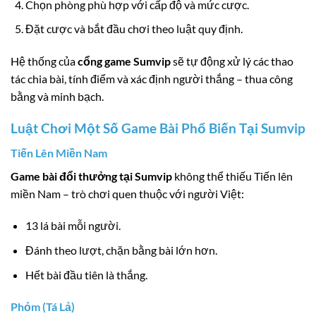
Chọn phòng phù hợp với cấp độ và mức cược.
Đặt cược và bắt đầu chơi theo luật quy định.
Hệ thống của
cổng game Sumvip
sẽ tự động xử lý các thao
tác chia bài, tính điểm và xác định người thắng – thua công
bằng và minh bạch.
Luật Chơi Một Số Game Bài Phổ Biến Tại Sumvip
Tiến Lên Miền Nam
Game bài đổi thưởng tại Sumvip
không thể thiếu Tiến lên
miền Nam – trò chơi quen thuộc với người Việt:
13 lá bài mỗi người.
Đánh theo lượt, chặn bằng bài lớn hơn.
Hết bài đầu tiên là thắng.
Phỏm (Tá Lả)