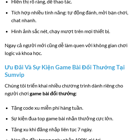
Hiển thị rõ ràng, dễ thao tác.
Tích hợp nhiều tính năng: tự động đánh, mời bạn chơi,
chat nhanh.
Hình ảnh sắc nét, chạy mượt trên mọi thiết bị.
Ngay cả người mới cũng dễ làm quen với không gian chơi
logic và khoa học.
Ưu Đãi Và Sự Kiện Game Bài Đổi Thưởng Tại
Sumvip
Chúng tôi triển khai nhiều chương trình dành riêng cho
người chơi
game bài đổi thưởng
:
Tặng code xu miễn phí hàng tuần.
Sự kiện đua top game bài nhận thưởng cực lớn.
Tặng xu khi đăng nhập liên tục 7 ngày.
Nạp lần đầu trong ngày nhận 100% giá trị.