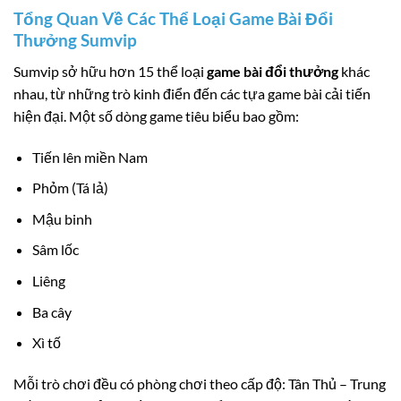
Tổng Quan Về Các Thể Loại Game Bài Đổi
Thưởng Sumvip
Sumvip sở hữu hơn 15 thể loại
game bài đổi thưởng
khác
nhau, từ những trò kinh điển đến các tựa game bài cải tiến
hiện đại. Một số dòng game tiêu biểu bao gồm:
Tiến lên miền Nam
Phỏm (Tá lả)
Mậu binh
Sâm lốc
Liêng
Ba cây
Xì tố
Mỗi trò chơi đều có phòng chơi theo cấp độ: Tân Thủ – Trung