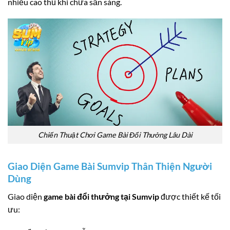
nhiều cao thủ khi chưa sẵn sàng.
Chiến Thuật Chơi Game Bài Đổi Thưởng Lâu Dài
Giao Diện Game Bài Sumvip Thân Thiện Người
Dùng
Giao diện
game bài đổi thưởng tại Sumvip
được thiết kế tối
ưu: