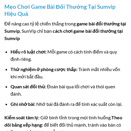
Mẹo Chơi Game Bài Đổi Thưởng Tại Sumvip
Hiệu Quả
Để nâng cao tỷ lệ chiến thắng trong
game bài đổi thưởng tại
Sumvip
, SunVip chỉ bạn
cách chơi game bài đổi thưởng tại
Sumvip
Hiểu rõ luật chơi:
Mỗi game có cách tính điểm và quy
định riêng.
Thử nghiệm ở phòng cược thấp:
Tránh mất nhiều vốn
khi mới bắt đầu.
Quan sát đối thủ:
Đoán bài qua lối chơi và thói quen
đánh.
Ghi nhớ bài:
Nhớ bài đã đánh ra để tính xác suất còn lại.
Kiểm soát tâm lý:
Giữ bình tĩnh trong mọi tình huống.
Theo
dõi bảng xếp hạng:
để biết đối thủ mạnh, tránh vào bàn có